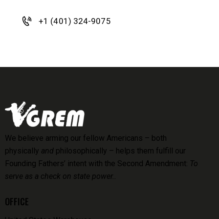
+1 (401) 324-9075
We believe arming our fellow Americans – both
physically
and
philosophically – helps them fulfill our
Founding Fathers’ intent with the Second Amendment:
To
serve as a check on state power..
OFFICE