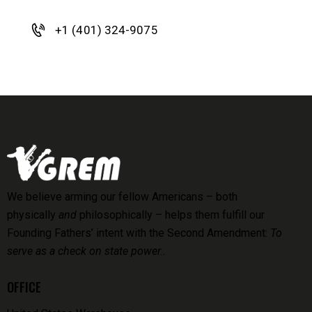
+1 (401) 324-9075
We believe arming our fellow Americans – both
physically
and
philosophically – helps them fulfill our
Founding Fathers’ intent with the Second Amendment:
To
serve as a check on state power..
OFFICE